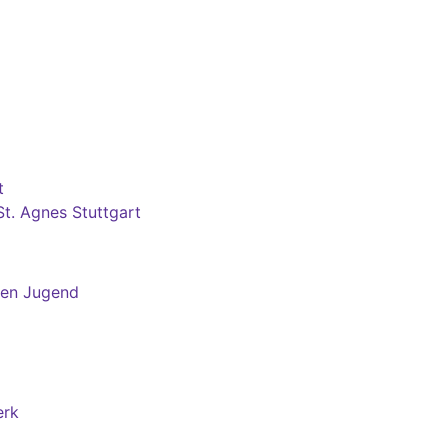
t
t. Agnes Stuttgart
hen Jugend
erk