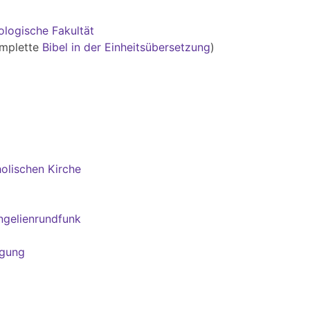
ologische Fakultät
komplette
Bibel in der Einheitsübersetzung
)
olischen Kirche
angelienrundfunk
egung