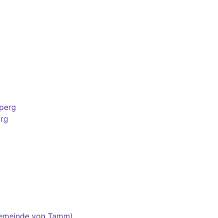
sperg
rg
gemeinde von Tamm)