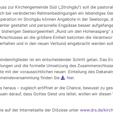
ss zur Kirchengemeinde Süd („Strohgäu“) soll die pastoral
uch bei veränderten Rahmenbedingungen ein lebendiges Gem
operation im Strohgäu können Angebote in der Seelsorge, 
nter gestaltet und personelle Engpässe besser aufgefangen
r bisherigen Seelsorgeeinheit „Rund um den Hohenasperg“
s Anschlusses an die größere Einheit betonten die Verantwor
v erhalten und in den neuen Verbund eingebracht werden soll
demitglieder ist ein entscheidender Schritt getan. Das Er
ndlungen und die formelle Umsetzung des Zusammenschlusse
te mit der voraussichtlichen neuen Einteilung des Dekana
Gemeindeversammlung finden Sie
hier
.
s heraus – zugleich eröffnet er die Chance, bewusst zu gest
uen darauf, dass Gottes Geist uns leitet, wollen wir dies
e auf der Internetseite der Diözese unter
www.drs.de/kirch