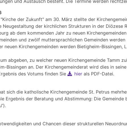
gungen und Austausch besteht. Die Termine werden rechtze
6
rche der Zukunft" am 30. März stellte der Kirchengemein
die Neugestaltung der kirchlichen Strukturen in der Diözese
burg ab dem kommenden Jahr zu neuen Kirchengemeinden (
gemeinden und zwölf muttersprachlichen Gemeinden werden 
er neuen Kirchengemeinden werden Bietigheim-Bissingen, L
m abgeben, zu welcher neuen Kirchengemeinde Tamm zukün
im-Bissingen an. Der Kirchengemeinderat wird dies in seine
rgebnis des Votums finden Sie
hier
als PDF-Datei.
t sich die katholische Kirchengemeinde St. Petrus mehrhei
ale Ergebnis der Beratung und Abstimmung: Die Gemeinde b
“).
wendigkeiten und Chancen dieser strukturellen Neuordnung