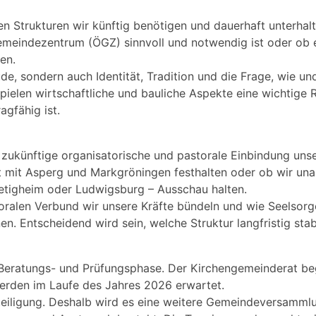
en Strukturen wir künftig benötigen und dauerhaft unterhal
meindezentrum (ÖGZ) sinnvoll und notwendig ist oder ob es
en.
de, sondern auch Identität, Tradition und die Frage, wie un
ielen wirtschaftliche und bauliche Aspekte eine wichtige Ro
agfähig ist.
e zukünftige organisatorische und pastorale Einbindung uns
t mit Asperg und Markgröningen festhalten oder ob wir u
ietigheim oder Ludwigsburg – Ausschau halten.
oralen Verbund wir unsere Kräfte bündeln und wie Seelsorg
en. Entscheidend wird sein, welche Struktur langfristig st
r Beratungs- und Prüfungsphase. Der Kirchengemeinderat beg
rden im Laufe des Jahres 2026 erwartet.
teiligung. Deshalb wird es eine weitere Gemeindeversammlu